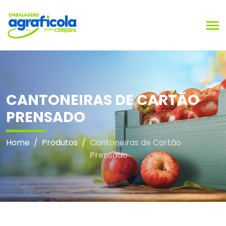
Men
CANTONEIRAS DE CARTÃO
PRENSADO
Home
/
Produtos
/
Cantoneiras de Cartão
Prensado